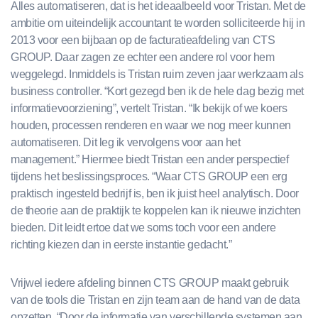
Alles automatiseren, dat is het ideaalbeeld voor Tristan. Met de
ambitie om uiteindelijk accountant te worden solliciteerde hij in
2013 voor een bijbaan op de facturatieafdeling van CTS
GROUP. Daar zagen ze echter een andere rol voor hem
weggelegd. Inmiddels is Tristan ruim zeven jaar werkzaam als
business controller. “Kort gezegd ben ik de hele dag bezig met
informatievoorziening”, vertelt Tristan. “Ik bekijk of we koers
houden, processen renderen en waar we nog meer kunnen
automatiseren. Dit leg ik vervolgens voor aan het
management.” Hiermee biedt Tristan een ander perspectief
tijdens het beslissingsproces. “Waar CTS GROUP een erg
praktisch ingesteld bedrijf is, ben ik juist heel analytisch. Door
de theorie aan de praktijk te koppelen kan ik nieuwe inzichten
bieden. Dit leidt ertoe dat we soms toch voor een andere
richting kiezen dan in eerste instantie gedacht.”
Vrijwel iedere afdeling binnen CTS GROUP maakt gebruik
van de tools die Tristan en zijn team aan de hand van de data
opzetten. “Door de informatie van verschillende systemen aan