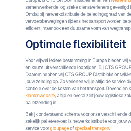
Europa, is CTS GROUP initiatiefnemer van
Netwerk 
samenwerkende logistieke dienstverleners gevestigd in
Omdat bij netwerkdistributie de beladingsgraad van de
vervoersbewegingen tijdens het transport worden beperk
efficiënt, maar ook een duurzame vorm van wegtranspo
Optimale flexibiliteit
Voor vrijwel iedere bestemming in Europa bieden wij v
en keuze uit verschillende looptijden. Bij CTS GROUP
Daarom hebben wij CTS GROUP Distribloks ontwikkeld.
jouw zending op. Zo verlenen wij je altijd de service d
controle over de kosten van het transport. Bovendie
klantenwebsite
, a
ltijd en overal zelf jouw logistieke
palletzending in
.
Bekijk onderstaand schema voor onze verschillende di
zakelijk palletvervoer. Is netwerkdistributie voor jouw
service voor
groupage
of
speciaal transport
.