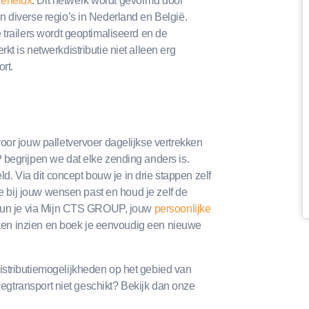
Benelux
. Dit netwerk wordt gevormd door
 diverse regio’s in Nederland en België.
 trailers wordt geoptimaliseerd en de
t is netwerkdistributie niet alleen erg
rt.
oor jouw palletvervoer dagelijkse vertrekken
 begrijpen we dat elke zending anders is.
 Via dit concept bouw je in drie stappen zelf
ie bij jouw wensen past en houd je zelf de
n kun je via Mijn CTS GROUP, jouw
persoonlijke
 zaken inzien en boek je eenvoudig een nieuwe
stributiemogelijkheden op het gebied van
 wegtransport niet geschikt? Bekijk dan onze