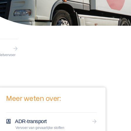
letvervoer
Meer weten over:
ADR-transport
Vervoer van gevaarlijke stoffen