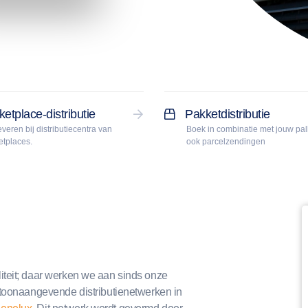
etplace-distributie
Pakketdistributie
veren bij distributiecentra van
Boek in combinatie met jouw pal
etplaces.
ook parcelzendingen
iteit; daar werken we aan sinds onze
 toonaangevende distributienetwerken in