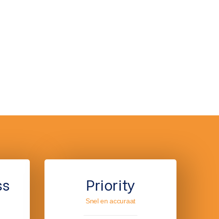
ss
Priority
Snel en accuraat