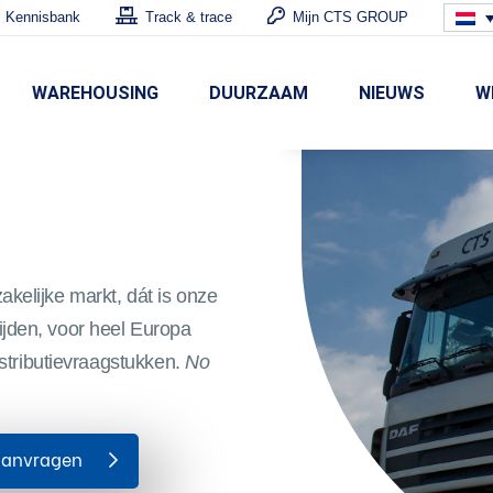
Kennisbank
Track & trace
Mijn CTS GROUP
WAREHOUSING
DUURZAAM
NIEUWS
W
zakelijke markt, dát is onze
ptijden, voor heel Europa
stributievraagstukken.
No
 aanvragen