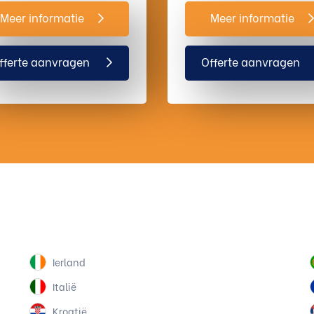
Meer informatie
Meer informatie
fferte aanvragen
Offerte aanvragen
Ierland
Italië
Kroatië