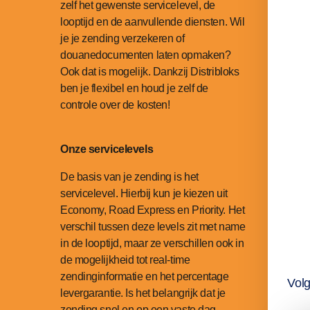
zelf het gewenste servicelevel, de
looptijd en de aanvullende diensten. Wil
je je zending verzekeren of
douanedocumenten laten opmaken?
Ook dat is mogelijk. Dankzij Distribloks
ben je flexibel en houd je zelf de
controle over de kosten!
Onze servicelevels
De basis van je zending is het
servicelevel. Hierbij kun je kiezen uit
Economy, Road Express en Priority. Het
verschil tussen deze levels zit met name
in de looptijd, maar ze verschillen ook in
de mogelijkheid tot real-time
zendinginformatie en het percentage
Vol
levergarantie. Is het belangrijk dat je
zending snel en op een vaste dag