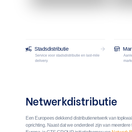
Stadsdistributie
Mark
Service voor stadsdistributie en last-mile
Aanle
delivery.
mark
Netwerkdistributie
Een Europees dekkend distributienetwerk van topkwal
oprichting. Naast dat we onderdeel zijn van meerdere