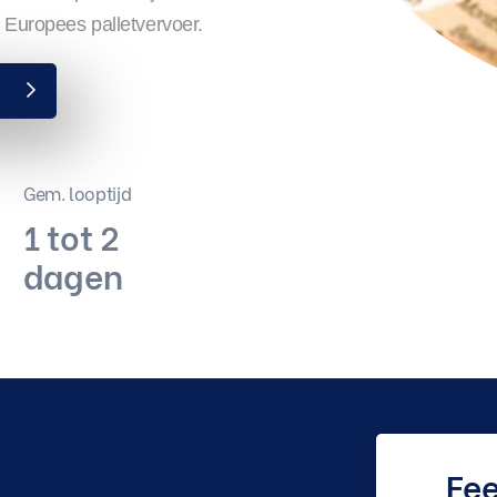
n Europees palletvervoer.
e
Gem. looptijd
1 tot 2
dagen
Fe