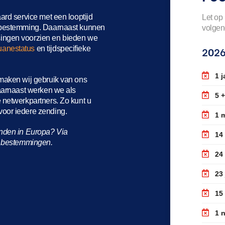
ard service met een looptijd
Let op
 bestemming
. Daarnaast kunnen
volgen
ingen voorzien en bieden we
uanestatus
en tijdspecifieke
202
1 j
maken wij gebruik van ons
arnaast werken we als
5 +
netwerkpartners. Zo kunt u
oor iedere zending.
1 
anden in Europa? Via
14
ze bestemmingen.
24 
23 
15
1 