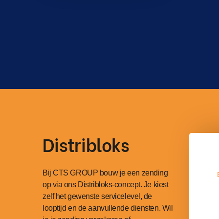
Distribloks
Bij CTS GROUP bouw je een zending
op via ons Distribloks-concept. Je kiest
zelf het gewenste servicelevel, de
looptijd en de aanvullende diensten. Wil