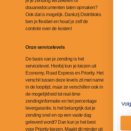
je je zending verzekeren of
douanedocumenten laten opmaken?
Ook dat is mogelijk. Dankzij Distribloks
ben je flexibel en houd je zelf de
controle over de kosten!
Onze servicelevels
De basis van je zending is het
servicelevel. Hierbij kun je kiezen uit
Economy, Road Express en Priority. Het
verschil tussen deze levels zit met name
in de looptijd, maar ze verschillen ook in
de mogelijkheid tot real-time
zendinginformatie en het percentage
Vol
levergarantie. Is het belangrijk dat je
zending snel en op een vaste dag
geleverd wordt? Dan kun je het best
voor Priority kiezen. Maakt dit minder uit