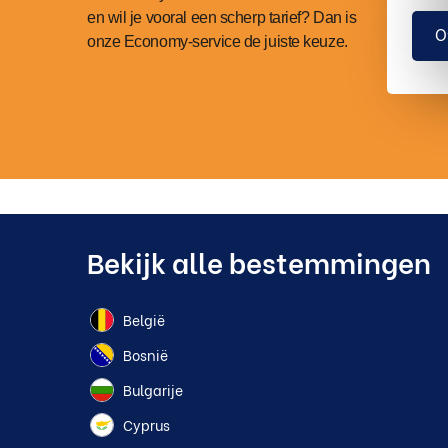
en wil je vooral een scherp tarief? Dan is
O
onze Economy-service de juiste keuze.
Bekijk alle bestemmingen
België
Bosnië
Bulgarije
Cyprus