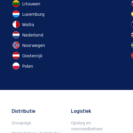
Litouwen
Luxemburg
Malta
Nederland
Noorwegen
Oostenrijk
Polen
Distributie
Logistiek
Groupage
Opslag en
voorraadbeheer
Marketplace-distributie