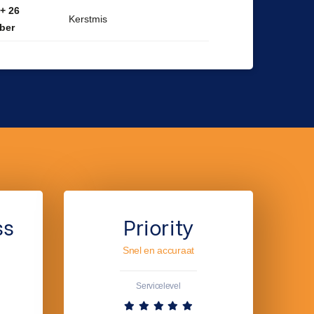
 + 26
Kerstmis
ber
ss
Priority
Snel en accuraat
Servicelevel