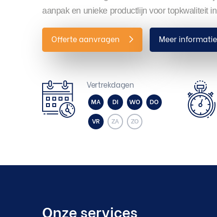
aanpak en unieke productlijn voor topkwaliteit i
Offerte aanvragen
Meer informati
Vertrekdagen
MA
DI
WO
DO
VR
ZA
ZO
Onze services