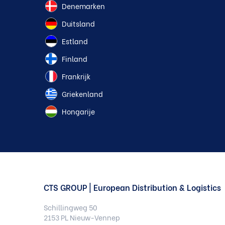
Denemarken
Duitsland
Estland
Finland
Frankrijk
Griekenland
Hongarije
CTS GROUP | European Distribution & Logistics
Schillingweg 50
2153 PL Nieuw-Vennep