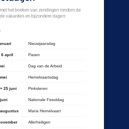
 met het boeken van zendingen rondom de
de vakanties en bijzondere dagen:
6
Nieuwjaarsdag
anuari
Pasen
 6 april
Dag van de Arbeid
mei
Hemelvaartsdag
 mei
Pinksteren
+ 25 juni
Nationale Feestdag
juni
Maria Hemelvaart
 augustus
Allerheiligen
november