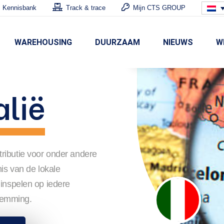
Kennisbank
Track & trace
Mijn CTS GROUP
WAREHOUSING
DUURZAAM
NIEUWS
W
alië
ributie voor onder andere
nis van de lokale
 inspelen op iedere
temming.