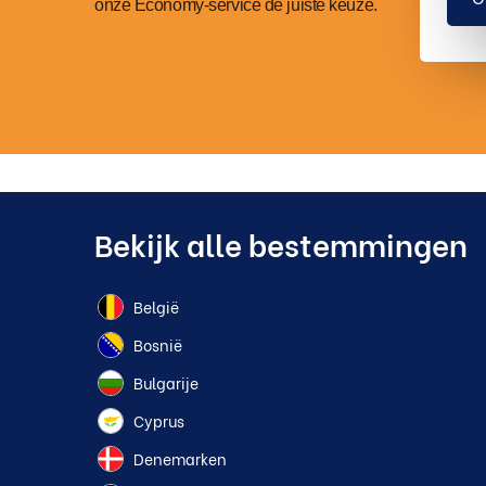
onze Economy-service de juiste keuze.
Bekijk alle bestemmingen
België
Bosnië
Bulgarije
Cyprus
Denemarken