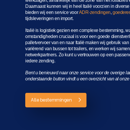
werkdagen, afhankelijk van de zone van het losadres en
Daarnaast kunnen wij in heel Italië voorzien in diver
bieden wij een service voor
ADR-zendingen
,
goederen
tijdsleveringen en import.
Italië is logistiek gezien een complexe bestemming, wa
omstandigheden cruciaal is voor een goede dienstver
palletvervoer van en naar Italië maken wij gebruik va
variërend van bussen tot trailers, en werken wij sam
netwerkpartners. Zo kunt u vertrouwen op een passen
iedere zending.
Bent u benieuwd naar onze service voor de overige l
onderstaande button vindt u een overzicht van al on
Alle bestemmingen