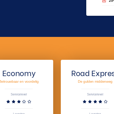
25
Economy
Road Expre
Betrouwbaar en voordelig
De gulden middenweg
Servicelevel
Servicelevel
Levering
Levering