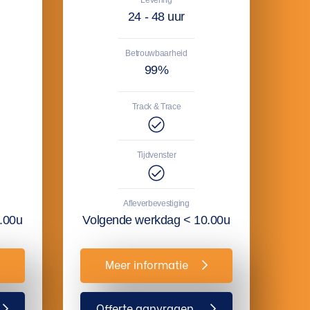
24 - 48 uur
Betrouwbaarheid
99%
Track & Trace
Tijdvenster
Afleverbevestiging
.00u
Volgende werkdag < 10.00u
Meer informatie
Offerte aanvragen