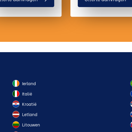
Ierland
Italië
Kroatië
Letland
Litouwen