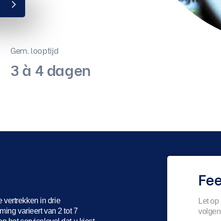
e
Gem. looptijd
3 à 4 dagen
Fe
e vertrekken in drie
Let op
ing varieert van 2 tot 7
volgen