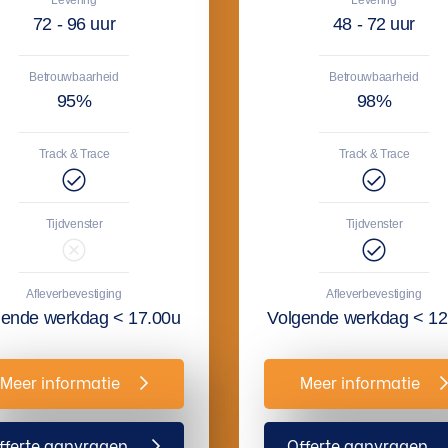
72 - 96 uur
48 - 72 uur
Betrouwbaarheid
Betrouwbaarheid
95%
98%
Track & Trace
Track & Trace
Tijdvenster
Tijdvenster
Afleverbevestiging
Afleverbevestiging
gende werkdag < 17.00u
Volgende werkdag < 12
Meer informatie
Meer informatie
fferte aanvragen
Offerte aanvragen