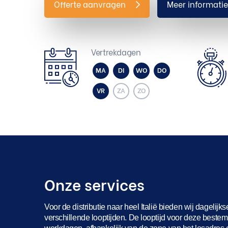
Offerte aanvragen
Meer informati
Vertrekdagen
MA
DI
WO
DO
VR
ZA
ZO
Onze services
Voor de distributie naar heel Italië bieden wij dagelijks
verschillende looptijden. De looptijd voor deze bestemm