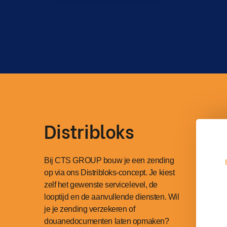
Distribloks
Bij CTS GROUP bouw je een zending
op via ons Distribloks-concept. Je kiest
zelf het gewenste servicelevel, de
looptijd en de aanvullende diensten. Wil
je je zending verzekeren of
douanedocumenten laten opmaken?