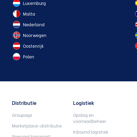
Luxemburg
Malta
Nederland
Noorwegen
Oostenrijk
Polen
Distributie
Logistiek
Groupage
Opslag en
voorraadbeheer
Marketplace-distributie
Inbound logistiek
Speciaal transport