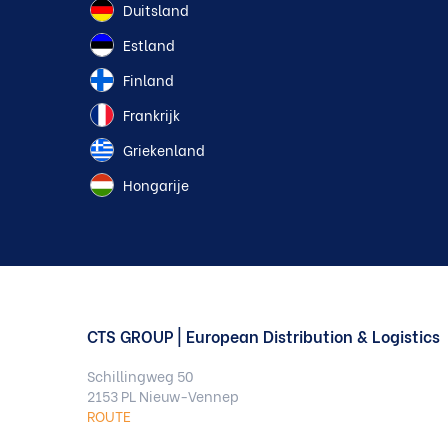
Duitsland
Estland
Finland
Frankrijk
Griekenland
Hongarije
CTS GROUP | European Distribution & Logistics
Schillingweg 50
2153 PL Nieuw-Vennep
ROUTE