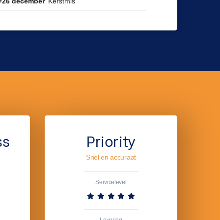
Kerstmis
+26 december
ss
Priority
Snel en accuraat
Servicelevel
Levering