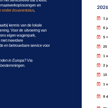
 het servicelevel dat u kiest.
se maatwerkoplossingen en
202
 onder douanestatus
,
1 j
arbij kennis van de lokale
6 j
lening.
Voor de uitvoering van
n ons eigen wagenpark,
5 +
en met meerdere
de en betrouwbare service voor
25 
1 
anden in Europa? Via
ze bestemmingen.
2 j
15
1 
8 