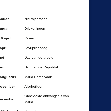
6
Nieuwjaarsdag
anuari
Driekoningen
anuari
Pasen
 6 april
Bevrijdingsdag
april
Dag van de arbeid
mei
Dag van de Republiek
uni
Maria Hemelvaart
 augustus
Allerheiligen
november
Onbevlekte ontvangenis van
december
Maria