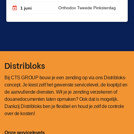
Orthodox Tweede Pinksterdag
1 juni
Distribloks
Bij CTS GROUP bouw je een zending op via ons Distribloks-
concept. Je kiest zelf het gewenste servicelevel, de looptijd en
de aanvullende diensten. Wil je je zending verzekeren of
douanedocumenten laten opmaken? Ook dat is mogelijk.
Dankzij Distribloks ben je flexibel en houd je zelf de controle
over de kosten!
Onze servicelevels