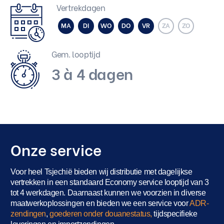
Vertrekdagen
MA
DI
WO
DO
VR
ZA
ZO
Gem. looptijd
3 à 4 dagen
Onze service
Voor heel Tsjechië bieden wij distributie met dagelijkse
vertrekken in een standaard Economy service looptijd van 3
tot 4 werkdagen. Daarnaast kunnen we voorzien in diverse
maatwerkoplossingen en bieden we een service voor
ADR-
zendingen
,
goederen onder douanestatus,
tijdspecifieke