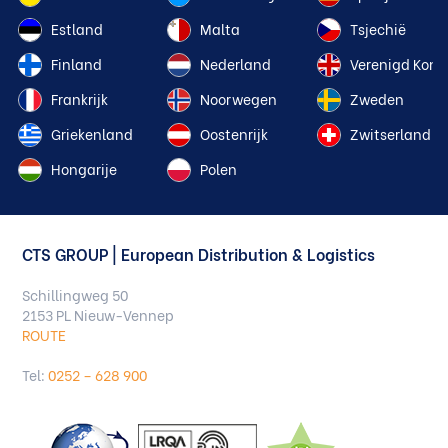
Estland
Malta
Tsjechië
Finland
Nederland
Verenigd Konin
Frankrijk
Noorwegen
Zweden
Griekenland
Oostenrijk
Zwitserland
Hongarije
Polen
CTS GROUP | European Distribution & Logistics
Schillingweg 50
2153 PL Nieuw-Vennep
ROUTE
Tel:
0252 – 628 900