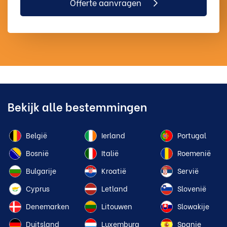
Offerte aanvragen
Bekijk alle bestemmingen
België
Ierland
Portugal
Bosnië
Italië
Roemenië
Bulgarije
Kroatië
Servië
Cyprus
Letland
Slovenië
Denemarken
Litouwen
Slowakije
Duitsland
Luxemburg
Spanje