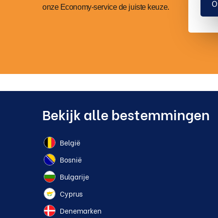
O
onze Economy-service de juiste keuze.
Bekijk alle bestemmingen
België
Bosnië
Bulgarije
Cyprus
Denemarken