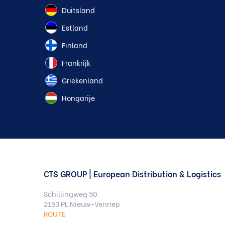
Duitsland
Estland
Finland
Frankrijk
Griekenland
Hongarije
CTS GROUP | European Distribution & Logistics
Schillingweg 50
2153 PL Nieuw-Vennep
ROUTE