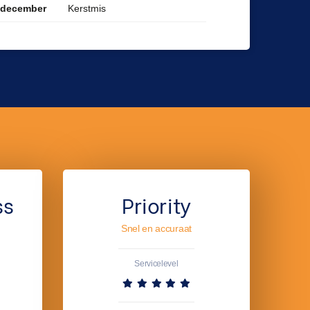
Kerstmis
 december
ss
Priority
Snel en accuraat
Servicelevel