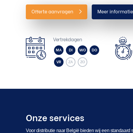
Offerte aanvragen
Meer informati
Vertrekdagen
MA
DI
WO
DO
VR
ZA
ZO
Onze services
Voor distributie naar België bieden wij een standaard 