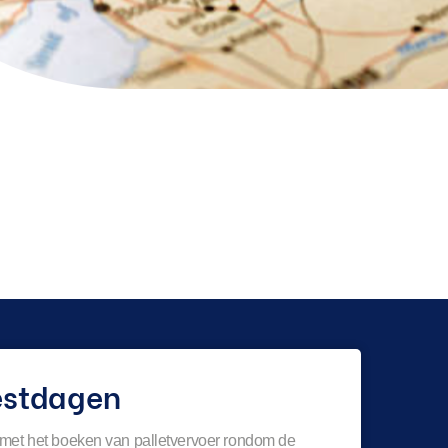
estdagen
 met het boeken van palletvervoer rondom de