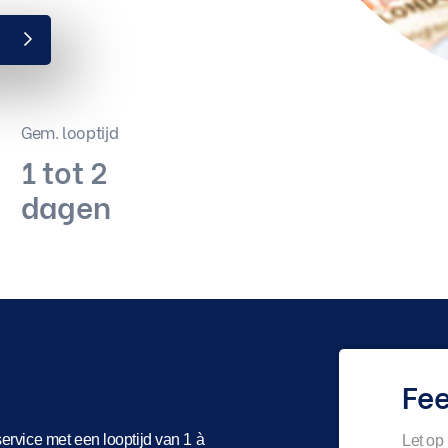
e
Gem. looptijd
1 tot 2
dagen
Fe
service met een looptijd van 1 à
Let op