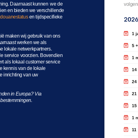
mming. Daarnaast kunnen we de
volgen
ien en bieden we verschillende
 douanestatus
en tijdspecifieke
202
1 j
gië maken wij gebruik van ons
Daarnaast werken we als
5 +
 lokale netwerkpartners.
e service voorzien. Bovendien
1 
rt als lokaal customer service
e kennis van de lokale
14
e inrichting van uw
24 
anden in Europa? Via
21 
ze bestemmingen.
15
1 
11