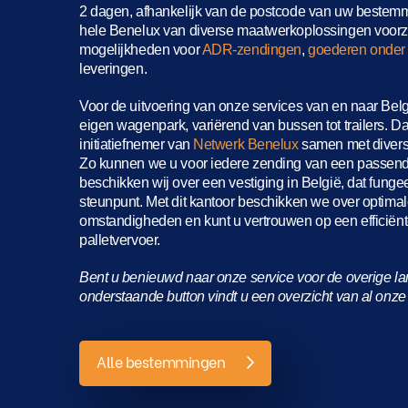
2 dagen, afhankelijk van de postcode van uw beste
hele Benelux van diverse maatwerkoplossingen voorz
mogelijkheden voor
ADR-zendingen
,
goederen onder
leveringen.
Voor de uitvoering van onze services van en naar Bel
eigen wagenpark, variërend van bussen tot trailers. 
initiatiefnemer van
Netwerk Benelux
samen met diverse
Zo kunnen we u voor iedere zending van een passend
beschikken wij over een vestiging in België, dat fungee
steunpunt. Met dit kantoor beschikken we over optimal
omstandigheden en kunt u vertrouwen op een efficiënt
palletvervoer.
Bent u benieuwd naar onze service voor de overige l
onderstaande button vindt u een overzicht van al on
Alle bestemmingen