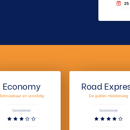
25
Economy
Road Expre
Betrouwbaar en voordelig
De gulden middenweg
Servicelevel
Servicelevel