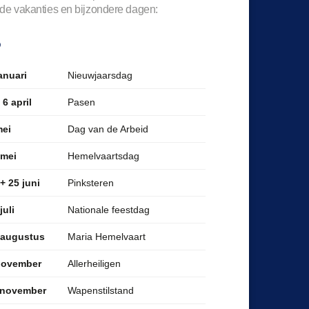
de vakanties en bijzondere dagen:
6
Nieuwjaarsdag
anuari
Pasen
 6 april
Dag van de Arbeid
mei
Hemelvaartsdag
 mei
Pinksteren
+ 25 juni
Nationale feestdag
juli
Maria Hemelvaart
 augustus
Allerheiligen
november
Wapenstilstand
 november