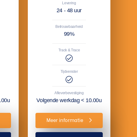
Levering
24 - 48 uur
Betrouwbaarheid
99%
Track & Trace
Tijdvenster
Afleverbevestiging
.00u
Volgende werkdag < 10.00u
Meer informatie