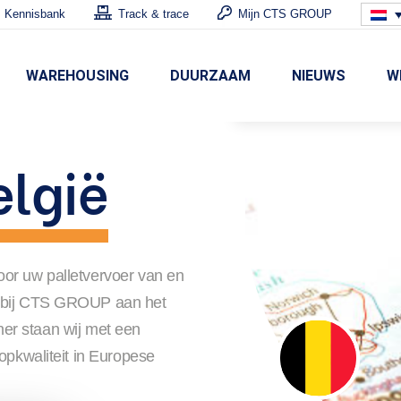
Kennisbank
Track & trace
Mijn CTS GROUP
WAREHOUSING
DUURZAAM
NIEUWS
W
elgië
oor uw palletvervoer van en
u bij CTS GROUP aan het
lener staan wij met een
opkwaliteit in Europese