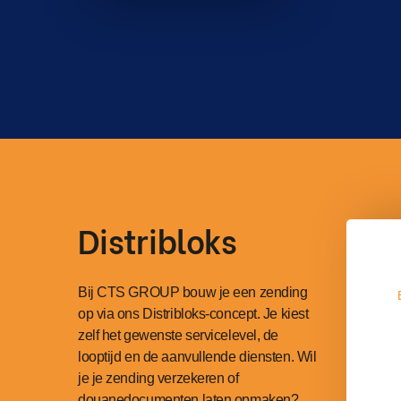
Distribloks
Bij CTS GROUP bouw je een zending
op via ons Distribloks-concept. Je kiest
zelf het gewenste servicelevel, de
looptijd en de aanvullende diensten. Wil
je je zending verzekeren of
douanedocumenten laten opmaken?