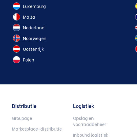
Luxemburg
Malta
Nederland
Noorwegen
Oostenrijk
Polen
Distributie
Logistiek
Groupage
Opslag en
voorraadbeheer
Marketplace-distributie
Inbound logistiek