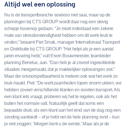
Altijd wel een oplossing
Nu is de transportbranche sowieso niet saai, maar op de
planningen bij CTS GROUP wordt daar nog een stevig
schepje bovenop gedaan. “Je moet inderdaad een zekere
mate van stressbestendigheid hebben om dit werk leuk te
vinden,” beaamt Piet Smak, manager Internationaal Transport
en Distributie bij CTS GROUP. “Het helpt als je een aantal
jaren ervaring hebt,” vult Erwin Bouwmeester, teamleider
planning Benelux, aan. “Dan heb je al zoveel ingewikkelde
situaties meegemaakt, dat je makkelijker oplossingen ziet.”
Maar die onvoorspelbaarheid is meteen ook wat het werk zo
leuk maakt. Piet: “De werkzaamheden lopen enorm uiteen, we
hebben zoveel verschillende klanten en soorten transport. Als
een klant iets vraagt, proberen wij het te regelen, ook als het
buiten het normale valt. Natuurlijk geeft dat soms een
bepaalde druk; als een klant aan het eind van de dag nog een
zending aanbiedt – of je hebt net de hele planning rond – kun
je niet zeggen: ‘Morgen bent u de eerste.’ Maar als je de