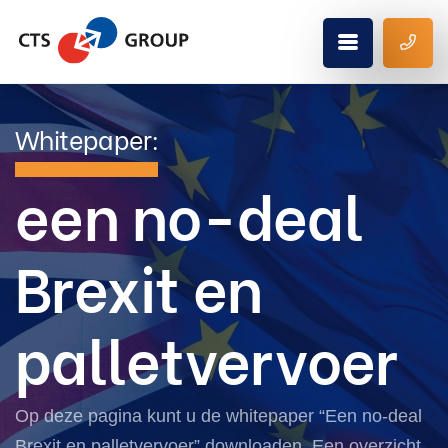
Whitepaper:
een no-deal
Brexit en
palletvervoer
Op deze pagina kunt u de whitepaper “Een no-deal
Brexit en palletvervoer” downloaden. Een overzicht